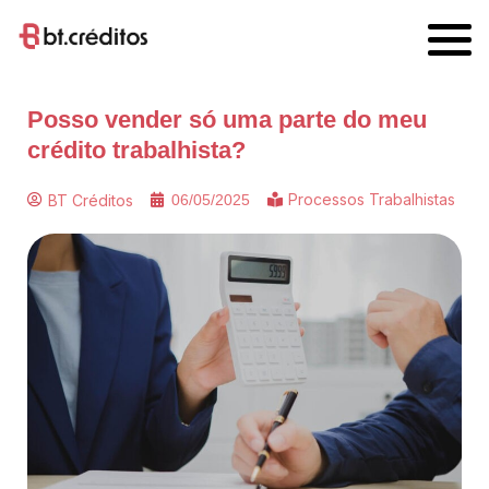
Posso vender só uma parte do meu
crédito trabalhista?
Processos Trabalhistas
BT Créditos
06/05/2025