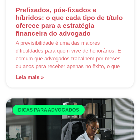
Prefixados, pós-fixados e
híbridos: o que cada tipo de título
oferece para a estratégia
financeira do advogado
A previsibilidade é uma das maiores
dificuldades para quem vive de honorários. É
comum que advogados trabalhem por meses
ou anos para receber apenas no êxito, o que
Leia mais »
DICAS PARA ADVOGADOS