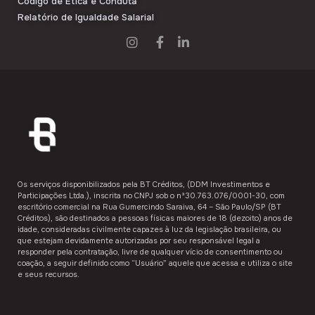
Código de Ética e Conduta
Relatório de Igualdade Salarial
Os serviços disponibilizados pela ​BT Créditos,​ (DDM Investimentos e
Participações Ltda.), inscrita no CNPJ sob o nº30.763.076/0001-30, com
escritório comercial na Rua Gumercindo Saraiva, 64 – São Paulo/SP (BT
Créditos), são destinados a ​pessoas físicas maiores de 18 (dezoito) anos de
idade,​ consideradas civilmente capazes à luz da legislação brasileira, ou
que estejam devidamente autorizadas por seu responsável legal a
responder pela contratação, livre de qualquer vício de consentimento ou
coação, a seguir definido como “Usuário”​​ aquele que acessa e utiliza o site
e seus recursos.