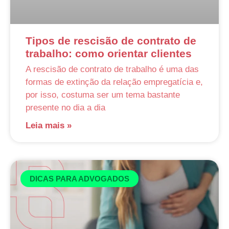
Tipos de rescisão de contrato de
trabalho: como orientar clientes
A rescisão de contrato de trabalho é uma das
formas de extinção da relação empregatícia e,
por isso, costuma ser um tema bastante
presente no dia a dia
Leia mais »
DICAS PARA ADVOGADOS