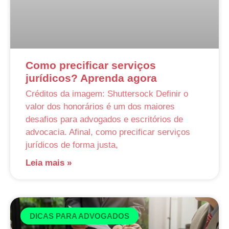
Como precificar serviços
jurídicos? Aprenda agora
Créditos da imagem: Shuttersock Definir o
valor dos honorários é um dos maiores
desafios para advogados e escritórios de
advocacia. Afinal, como precificar serviços
jurídicos de forma justa,
Leia mais »
DICAS PARA ADVOGADOS