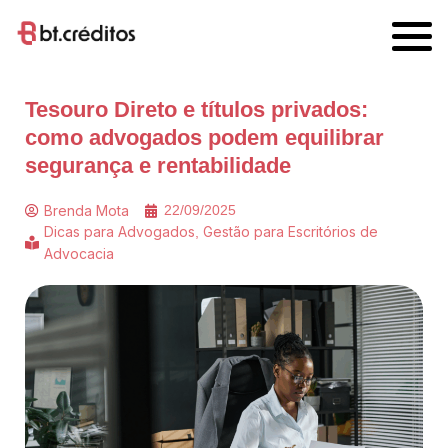
Tesouro Direto e títulos privados:
como advogados podem equilibrar
segurança e rentabilidade
Brenda Mota
22/09/2025
Dicas para Advogados
Gestão para Escritórios de
,
Advocacia