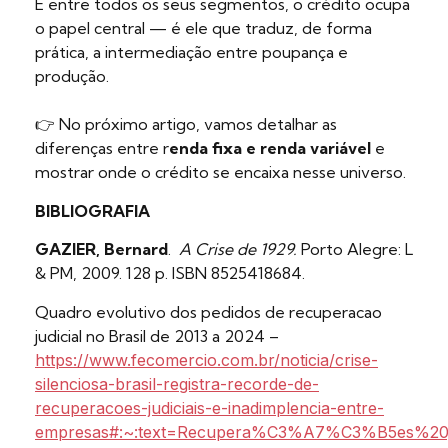
E entre todos os seus segmentos, o crédito ocupa
o papel central — é ele que traduz, de forma
prática, a intermediação entre poupança e
produção.
👉 No próximo artigo, vamos detalhar as
diferenças entre r
enda fixa e renda variável
e
mostrar onde o crédito se encaixa nesse universo.
BIBLIOGRAFIA
GAZIER, Bernard
.
A Crise de 1929.
Porto Alegre: L
& PM, 2009. 128 p. ISBN 8525418684.
Quadro evolutivo dos pedidos de recuperacao
judicial no Brasil de 2013 a 2024 –
https://www.fecomercio.com.br/noticia/crise-
silenciosa-brasil-registra-recorde-de-
recuperacoes-judiciais-e-inadimplencia-entre-
empresas#:~:text=Recupera%C3%A7%C3%B5es%20j