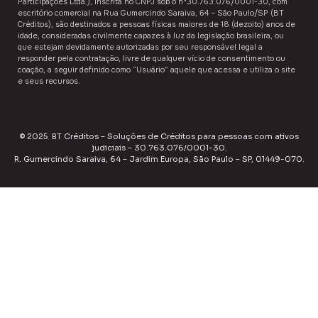
Participações Ltda.), inscrita no CNPJ sob o nº30.763.076/0001-30, com
escritório comercial na Rua Gumercindo Saraiva, 64 – São Paulo/SP (BT
Créditos), são destinados a ​pessoas físicas maiores de 18 (dezoito) anos de
idade,​ consideradas civilmente capazes à luz da legislação brasileira, ou
que estejam devidamente autorizadas por seu responsável legal a
responder pela contratação, livre de qualquer vício de consentimento ou
coação, a seguir definido como “Usuário”​​ aquele que acessa e utiliza o site
e seus recursos.
© 2025 BT Créditos – Soluções de Créditos para pessoas com ativos
judiciais – 30.763.076/0001-30.
R. Gumercindo Saraiva, 64 – Jardim Europa, São Paulo – SP, 01449-070.