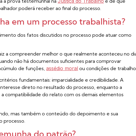
a a prova testemunhal na
Justiça do Trabalho
e de que
alhador poderá receber ao final do processo.
a em um processo trabalhista?
imento dos fatos discutidos no processo pode atuar como
juiz a compreender melhor o que realmente aconteceu no di
 quando não há documentos suficientes para comprovar
 acúmulo de funções,
assédio moral
ou condições de trabalho
ritérios fundamentais: imparcialidade e credibilidade. A
 interesse direto no resultado do processo, enquanto a
 e a compatibilidade do relato com os demais elementos
falando, mas também o conteúdo do depoimento e sua
o processo.
temunha do patrão?