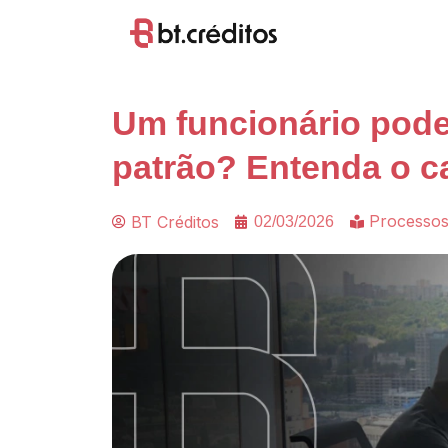
Um funcionário pode
patrão? Entenda o c
Processos
BT Créditos
02/03/2026