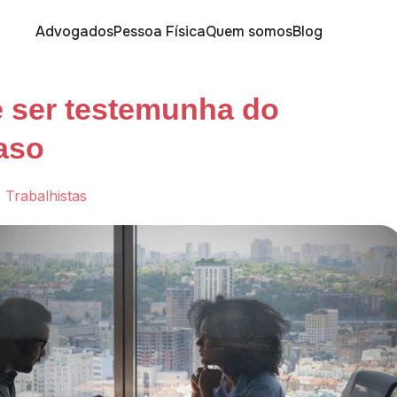
Advogados
Pessoa Física
Quem somos
Blog
 ser testemunha do
aso
 Trabalhistas