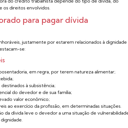
hora do crédito trabalhista depende do tipo de dívida, do
 os direitos envolvidos.
orado para pagar dívida
nhoráveis, justamente por estarem relacionados à dignidade
destacam-se:
is
posentadoria, em regra, por terem natureza alimentar;
cebida;
s destinados à subsistência;
encial do devedor e de sua família;
evado valor econômico;
is ao exercício da profissão, em determinadas situações.
o da dívida leve o devedor a uma situação de vulnerabilidad
dignidade.