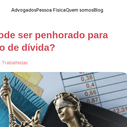
Advogados
Pessoa Física
Quem somos
Blog
pode ser penhorado para
o de dívida?
 Trabalhistas