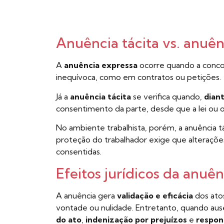
Anuência tácita vs. anuên
A
anuência expressa
ocorre quando a concor
inequívoca, como em contratos ou petições.
Já a
anuência tácita
se verifica quando,
dian
consentimento da parte, desde que a lei ou 
No ambiente trabalhista, porém, a anuência tá
proteção do trabalhador exige que alteraçõ
consentidas.
Efeitos jurídicos da anuên
A anuência gera
validação e eficácia
dos atos
vontade ou nulidade. Entretanto, quando ause
do ato
,
indenização por prejuízos
e
respon