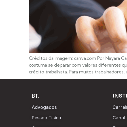
Créditos da imagem: canva.com Por Nayara Ca
costuma se deparar com valores diferentes qu
crédito trabalhista. Para muitos trabalhadores, 
BT.
INST
Advogados
Carrei
Pessoa Física
Canal 