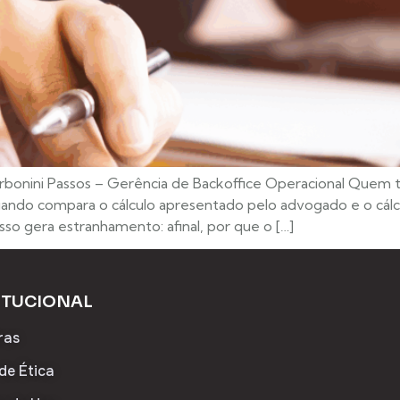
rbonini Passos – Gerência de Backoffice Operacional Quem
ando compara o cálculo apresentado pelo advogado e o cálc
isso gera estranhamento: afinal, por que o […]
ITUCIONAL
ras
de Ética