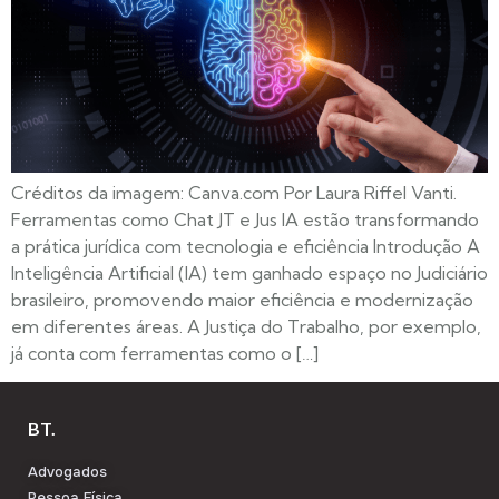
Créditos da imagem: Canva.com Por Laura Riffel Vanti.
Ferramentas como Chat JT e Jus IA estão transformando
a prática jurídica com tecnologia e eficiência Introdução A
Inteligência Artificial (IA) tem ganhado espaço no Judiciário
brasileiro, promovendo maior eficiência e modernização
em diferentes áreas. A Justiça do Trabalho, por exemplo,
já conta com ferramentas como o […]
BT.
Advogados
Pessoa Física