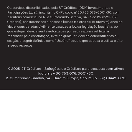
Os serviços disponibilizados pela ​BT Créditos,​ (DDM Investimentos e
Participações Ltda.), inscrita no CNPJ sob o nº30.763.076/0001-30, com
escritório comercial na Rua Gumercindo Saraiva, 64 – São Paulo/SP (BT
Créditos), são destinados a ​pessoas físicas maiores de 18 (dezoito) anos de
idade,​ consideradas civilmente capazes à luz da legislação brasileira, ou
que estejam devidamente autorizadas por seu responsável legal a
responder pela contratação, livre de qualquer vício de consentimento ou
coação, a seguir definido como “Usuário”​​ aquele que acessa e utiliza o site
e seus recursos.
© 2025 BT Créditos – Soluções de Créditos para pessoas com ativos
judiciais – 30.763.076/0001-30.
R. Gumercindo Saraiva, 64 – Jardim Europa, São Paulo – SP, 01449-070.